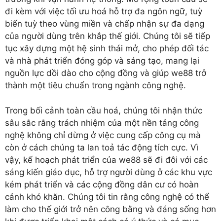
đi kèm với việc tối ưu hoá hỗ trợ đa ngôn ngữ, tuỳ
biến tuỳ theo vùng miền và chấp nhận sự đa dạng
của người dùng trên khắp thế giới. Chúng tôi sẽ tiếp
tục xây dựng một hệ sinh thái mở, cho phép đối tác
và nhà phát triển đóng góp và sáng tạo, mang lại
nguồn lực dồi dào cho cộng đồng và giúp we88 trở
thành một tiêu chuẩn trong ngành công nghệ.
Trong bối cảnh toàn cầu hoá, chúng tôi nhận thức
sâu sắc rằng trách nhiệm của một nền tảng công
nghệ không chỉ dừng ở việc cung cấp công cụ mà
còn ở cách chúng ta lan toả tác động tích cực. Vì
vậy, kế hoạch phát triển của we88 sẽ đi đôi với các
sáng kiến giáo dục, hỗ trợ người dùng ở các khu vực
kém phát triển và các cộng đồng dân cư có hoàn
cảnh khó khăn. Chúng tôi tin rằng công nghệ có thể
làm cho thế giới trở nên công bằng và đáng sống hơn