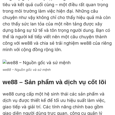
tiêu và kết quả cuối cùng – một điều rất quan trọng
trong môi trường làm việc hiện đại. Những câu
chuyện như vậy không chỉ cho thấy hiệu quả mà còn
cho thấy sức lan tỏa của một nền tảng được xây
dựng bằng sự tử tế và tôn trọng người dung. Bạn có
thể là người kế tiếp viết nên một câu chuyện thành
công với we88 và chia sẻ trải nghiệm we88 của riêng
mình với cộng đồng rộng lớn.
we88 – Nguồn gốc và sứ mệnh
we88 – Sản phẩm và dịch vụ cốt lõi
we88 cung cấp một hệ sinh thái các sản phẩm và
dịch vụ được thiết kế để tối ưu hiệu suất làm việc,
giao tiếp và giải trí. Các tính năng chính bao gồm
giao diện người dùng trực quan, công cụ quản lý