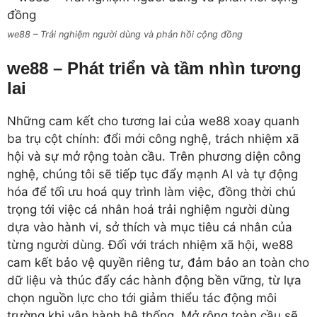
we88 – Trải nghiệm người dùng và phản hồi cộng đồng
we88 – Phát triển và tầm nhìn tương
lai
Những cam kết cho tương lai của we88 xoay quanh
ba trụ cột chính: đổi mới công nghệ, trách nhiệm xã
hội và sự mở rộng toàn cầu. Trên phương diện công
nghệ, chúng tôi sẽ tiếp tục đẩy mạnh AI và tự động
hóa để tối ưu hoá quy trình làm việc, đồng thời chú
trọng tới việc cá nhân hoá trải nghiệm người dùng
dựa vào hành vi, sở thích và mục tiêu cá nhân của
từng người dùng. Đối với trách nhiệm xã hội, we88
cam kết bảo vệ quyền riêng tư, đảm bảo an toàn cho
dữ liệu và thúc đẩy các hành động bền vững, từ lựa
chọn nguồn lực cho tới giảm thiểu tác động môi
trường khi vận hành hệ thống. Mở rộng toàn cầu sẽ