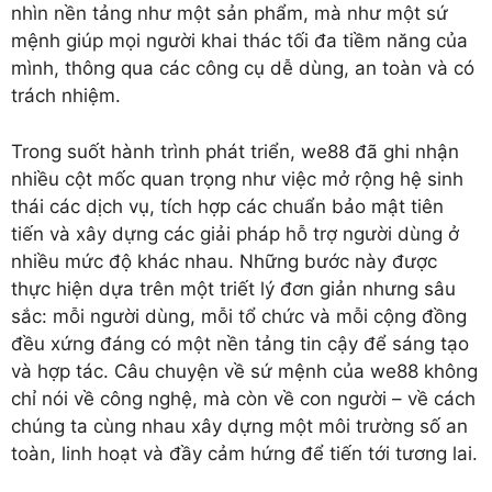
nhìn nền tảng như một sản phẩm, mà như một sứ
mệnh giúp mọi người khai thác tối đa tiềm năng của
mình, thông qua các công cụ dễ dùng, an toàn và có
trách nhiệm.
Trong suốt hành trình phát triển, we88 đã ghi nhận
nhiều cột mốc quan trọng như việc mở rộng hệ sinh
thái các dịch vụ, tích hợp các chuẩn bảo mật tiên
tiến và xây dựng các giải pháp hỗ trợ người dùng ở
nhiều mức độ khác nhau. Những bước này được
thực hiện dựa trên một triết lý đơn giản nhưng sâu
sắc: mỗi người dùng, mỗi tổ chức và mỗi cộng đồng
đều xứng đáng có một nền tảng tin cậy để sáng tạo
và hợp tác. Câu chuyện về sứ mệnh của we88 không
chỉ nói về công nghệ, mà còn về con người – về cách
chúng ta cùng nhau xây dựng một môi trường số an
toàn, linh hoạt và đầy cảm hứng để tiến tới tương lai.