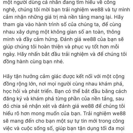
một người dùng cá nhân đang tìm hiểu về công
nghệ, chúng tôi mời bạn trải nghiệm we88 và tự mình
cảm nhận những giá trị mà nền tảng mang lại. Hãy
tham gia vào hành trình số của chúng ta, để cùng
nhau xây dựng một không gian số an toàn, thông
minh và đầy cảm hứng. Đánh giá we88 của bạn sẽ
giúp chúng tôi hoàn thiện và phục vụ tốt hơn mỗi
ngày. Hãy nhấn bắt đầu trải nghiệm và để chúng tôi
đồng hành cùng bạn nhé.
Hãy tận hưởng cảm giác được kết nối với một cộng
đồng rộng lớn, nơi mọi người cùng nhau khám phá,
học hỏi và phát triển. Bạn có thể bắt đầu bằng cách
đăng ký và khám phá từng phần của nền tảng, sau
đó chia sẻ nhận xét và đánh giá we88 để chúng tôi
hiểu rõ hơn mong muốn của bạn. Trải nghiệm we88
sẽ mang đến cho bạn một sự tự tin mới trong công
việc và cuộc sống số, giúp bạn tận dụng tối đa mọi