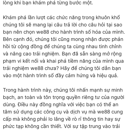
lòng khi bạn khám phá từng bước một.
Khám phá lần lượt các chức năng trong khuôn khổ
chúng tôi sẽ mang lại câu trả lời cho câu hỏi tại sao
bạn nên chọn we88 cho hành trình số hóa của mình.
Bên cạnh đó, chúng tôi cũng mong nhận được phản
hồi từ cộng đồng để chúng ta cùng nhau tinh chỉnh
và nâng cao trải nghiệm. Bạn đã sẵn sàng mở rộng
phạm vi kết nối và khai phá tiềm năng của mình qua
trải nghiệm we88 chưa? Hãy để chúng tôi dẫn bạn
vào một hành trình số đầy cảm hứng và hiệu quả.
Trong hành trình này, chúng tôi nhấn mạnh sự minh
bạch, an toàn và tôn trọng quyền riêng tư của người
dùng. Điều này đồng nghĩa với việc bạn có thể an
tâm sử dụng các công cụ và dịch vụ mà we88 cung
cấp mà không phải lo lắng về rò rỉ thông tin hay sự
phức tạp không cần thiết. Với sự tập trung vào trải