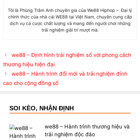
Tôi là Phùng Trâm Anh chuyên gia của We88 Hiphop – Đại lý
chính thức của nhà cái WE88 tại Việt Nam, chuyên cung cấp
dịch vụ cá cược chất lượng và mang đến người chơi những
trải nghiệm giải trí mượt mà.
we88 – Định hình trải nghiệm số với phong cách
thương hiệu hiện đại
we88 – Hành trình đổi mới và trải nghiệm đỉnh
cao cho cộng đồng số
SOI KÈO, NHẬN ĐỊNH
we88 – Hành trình thương hiệu và
trải nghiệm độc đáo