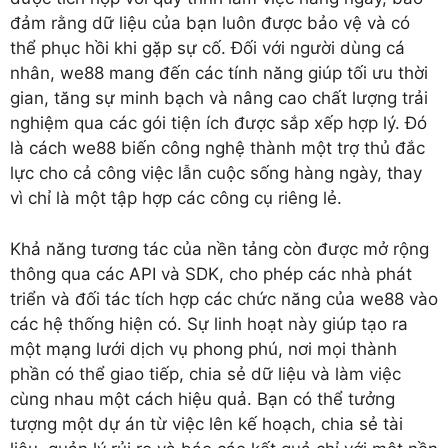
đảm rằng dữ liệu của bạn luôn được bảo vệ và có
thể phục hồi khi gặp sự cố. Đối với người dùng cá
nhân, we88 mang đến các tính năng giúp tối ưu thời
gian, tăng sự minh bạch và nâng cao chất lượng trải
nghiệm qua các gói tiện ích được sắp xếp hợp lý. Đó
là cách we88 biến công nghệ thành một trợ thủ đắc
lực cho cả công việc lẫn cuộc sống hàng ngày, thay
vì chỉ là một tập hợp các công cụ riêng lẻ.
Khả năng tương tác của nền tảng còn được mở rộng
thông qua các API và SDK, cho phép các nhà phát
triển và đối tác tích hợp các chức năng của we88 vào
các hệ thống hiện có. Sự linh hoạt này giúp tạo ra
một mạng lưới dịch vụ phong phú, nơi mọi thành
phần có thể giao tiếp, chia sẻ dữ liệu và làm việc
cùng nhau một cách hiệu quả. Bạn có thể tưởng
tượng một dự án từ việc lên kế hoạch, chia sẻ tài