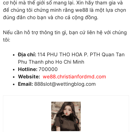
cơ hội mà thế giới số mang lại. Xin hãy tham gia và
để chúng tôi chứng minh rằng we88 là một lựa chọn
đúng đắn cho bạn và cho cả cộng đồng.
Nếu cần hỗ trợ thông tin gì, bạn cứ liên hệ với chúng
tôi:
Địa chỉ:
114 PHU THO HOA P. PTH Quan Tan
Phu Thanh pho Ho Chi Minh
Hotline:
700000
Website:
we88.christianfordmd.com
Email:
888slot@wettingblog.com