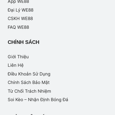
App WE88
Đại Lý WE88
CSKH WE88
FAQ WE88
CHÍNH SÁCH
Giới Thiệu
Liên Hệ
Điều Khoản Sử Dụng
Chính Sách Bảo Mật
Từ Chối Trách Nhiệm
Soi Kèo – Nhận Định Bóng Đá