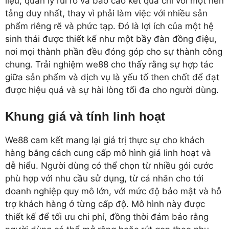
liệu, quản lý rủi ro và báo cáo kết quả chỉ với một nền
tảng duy nhất, thay vì phải làm việc với nhiều sản
phẩm riêng rẽ và phức tạp. Đó là lợi ích của một hệ
sinh thái được thiết kế như một bầy đàn đồng điệu,
nơi mọi thành phần đều đóng góp cho sự thành công
chung. Trải nghiệm we88 cho thấy rằng sự hợp tác
giữa sản phẩm và dịch vụ là yếu tố then chốt để đạt
được hiệu quả và sự hài lòng tối đa cho người dùng.
Khung giá và tính linh hoạt
We88 cam kết mang lại giá trị thực sự cho khách
hàng bằng cách cung cấp mô hình giá linh hoạt và
dễ hiểu. Người dùng có thể chọn từ nhiều gói cước
phù hợp với nhu cầu sử dụng, từ cá nhân cho tới
doanh nghiệp quy mô lớn, với mức độ bảo mật và hỗ
trợ khách hàng ở từng cấp độ. Mô hình này được
thiết kế để tối ưu chi phí, đồng thời đảm bảo rằng