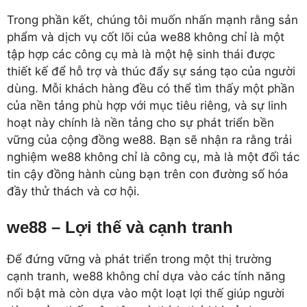
Trong phần kết, chúng tôi muốn nhấn mạnh rằng sản
phẩm và dịch vụ cốt lõi của we88 không chỉ là một
tập hợp các công cụ mà là một hệ sinh thái được
thiết kế để hỗ trợ và thúc đẩy sự sáng tạo của người
dùng. Mỗi khách hàng đều có thể tìm thấy một phần
của nền tảng phù hợp với mục tiêu riêng, và sự linh
hoạt này chính là nền tảng cho sự phát triển bền
vững của cộng đồng we88. Bạn sẽ nhận ra rằng trải
nghiệm we88 không chỉ là công cụ, mà là một đối tác
tin cậy đồng hành cùng bạn trên con đường số hóa
đầy thử thách và cơ hội.
we88 – Lợi thế và cạnh tranh
Để đứng vững và phát triển trong một thị trường
cạnh tranh, we88 không chỉ dựa vào các tính năng
nổi bật mà còn dựa vào một loạt lợi thế giúp người