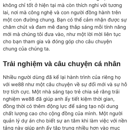
không chỉ tốt ở hiện tại mà còn thích nghi với tương
lai, nơi mà công nghệ và con người đồng hành trên
một con đường chung. Bạn có thể cảm nhận được sự
chăm chút và đam mê đang thắp sáng mỗi tính năng
mới mà chúng tôi đưa vào, như một lời mời liên tục
cho bạn tham gia và đóng góp cho câu chuyện
chung của chúng ta.
Trải nghiệm và câu chuyện cá nhân
Nhiều người dùng đã kể lại hành trình của riêng họ
với we88 như một câu chuyện về sự đổi mới và sự hỗ
trợ tích cực. Một nhà sáng tạo trẻ chia sẻ rằng trải
nghiệm we88 đã giúp anh ấy tiết kiệm thời gian,
đồng thời có thêm động lực để sáng tạo nội dung
chất lượng cao cho cộng đồng của mình. Một người
quản lý dự án cho biết sự an tâm khi làm việc với nền
tảng này giúp anh ấy tập trung nhiều hơn vào mục