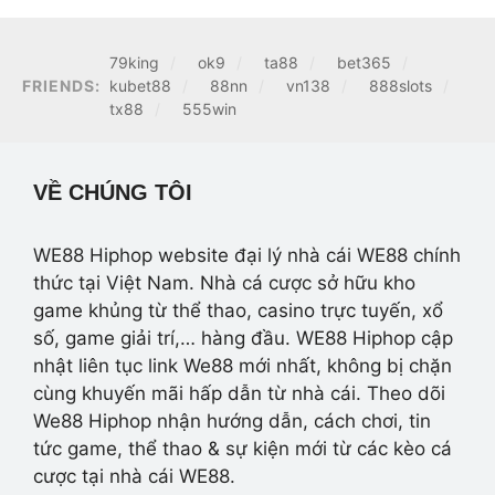
79king
ok9
ta88
bet365
FRIENDS:
kubet88
88nn
vn138
888slots
tx88
555win
VỀ CHÚNG TÔI
WE88 Hiphop website đại lý nhà cái WE88 chính
thức tại Việt Nam. Nhà cá cược sở hữu kho
game khủng từ thể thao, casino trực tuyến, xổ
số, game giải trí,… hàng đầu. WE88 Hiphop cập
nhật liên tục link We88 mới nhất, không bị chặn
cùng khuyến mãi hấp dẫn từ nhà cái. Theo dõi
We88 Hiphop nhận hướng dẫn, cách chơi, tin
tức game, thể thao & sự kiện mới từ các kèo cá
cược tại nhà cái WE88.