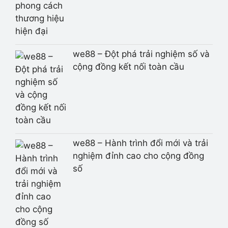
we88 – Đột phá trải nghiệm số và
cộng đồng kết nối toàn cầu
we88 – Hành trình đổi mới và trải
nghiệm đỉnh cao cho cộng đồng
số