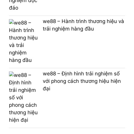
we88 – Hành trình thương hiệu và
trải nghiệm hàng đầu
we88 – Định hình trải nghiệm số
với phong cách thương hiệu hiện
đại