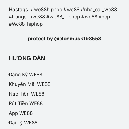
Hastags: #we88hiphop #we88 #nha_cai_we88
#trangchuwe88 #we88_hiphop #we88hipop
#We88_hiphop
protect by @elonmusk198558
HƯỚNG DẪN
Đăng Ký WE88
Khuyến Mãi WE88
Nạp Tiền WE88
Rút Tiền WE88
App WE88
Đại Lý WE88