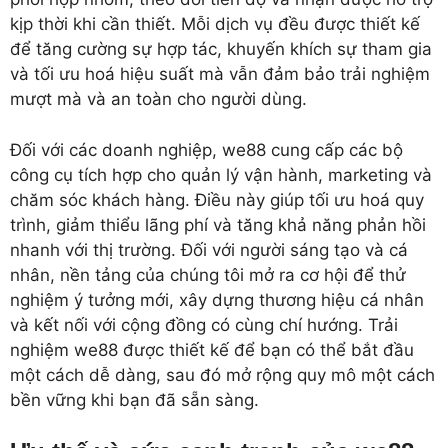
kịp thời khi cần thiết. Mỗi dịch vụ đều được thiết kế
để tăng cường sự hợp tác, khuyến khích sự tham gia
và tối ưu hoá hiệu suất mà vẫn đảm bảo trải nghiệm
mượt mà và an toàn cho người dùng.
Đối với các doanh nghiệp, we88 cung cấp các bộ
công cụ tích hợp cho quản lý vận hành, marketing và
chăm sóc khách hàng. Điều này giúp tối ưu hoá quy
trình, giảm thiểu lãng phí và tăng khả năng phản hồi
nhanh với thị trường. Đối với người sáng tạo và cá
nhân, nền tảng của chúng tôi mở ra cơ hội để thử
nghiệm ý tưởng mới, xây dựng thương hiệu cá nhân
và kết nối với cộng đồng có cùng chí hướng. Trải
nghiệm we88 được thiết kế để bạn có thể bắt đầu
một cách dễ dàng, sau đó mở rộng quy mô một cách
bền vững khi bạn đã sẵn sàng.