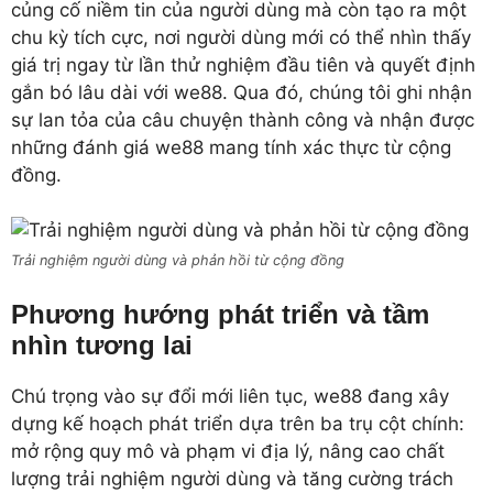
củng cố niềm tin của người dùng mà còn tạo ra một
chu kỳ tích cực, nơi người dùng mới có thể nhìn thấy
giá trị ngay từ lần thử nghiệm đầu tiên và quyết định
gắn bó lâu dài với we88. Qua đó, chúng tôi ghi nhận
sự lan tỏa của câu chuyện thành công và nhận được
những đánh giá we88 mang tính xác thực từ cộng
đồng.
Trải nghiệm người dùng và phản hồi từ cộng đồng
Phương hướng phát triển và tầm
nhìn tương lai
Chú trọng vào sự đổi mới liên tục, we88 đang xây
dựng kế hoạch phát triển dựa trên ba trụ cột chính:
mở rộng quy mô và phạm vi địa lý, nâng cao chất
lượng trải nghiệm người dùng và tăng cường trách