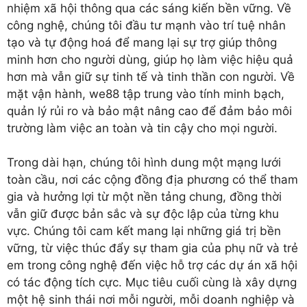
nhiệm xã hội thông qua các sáng kiến bền vững. Về
công nghệ, chúng tôi đầu tư mạnh vào trí tuệ nhân
tạo và tự động hoá để mang lại sự trợ giúp thông
minh hơn cho người dùng, giúp họ làm việc hiệu quả
hơn mà vẫn giữ sự tinh tế và tinh thần con người. Về
mặt vận hành, we88 tập trung vào tính minh bạch,
quản lý rủi ro và bảo mật nâng cao để đảm bảo môi
trường làm việc an toàn và tin cậy cho mọi người.
Trong dài hạn, chúng tôi hình dung một mạng lưới
toàn cầu, nơi các cộng đồng địa phương có thể tham
gia và hưởng lợi từ một nền tảng chung, đồng thời
vẫn giữ được bản sắc và sự độc lập của từng khu
vực. Chúng tôi cam kết mang lại những giá trị bền
vững, từ việc thúc đẩy sự tham gia của phụ nữ và trẻ
em trong công nghệ đến việc hỗ trợ các dự án xã hội
có tác động tích cực. Mục tiêu cuối cùng là xây dựng
một hệ sinh thái nơi mỗi người, mỗi doanh nghiệp và