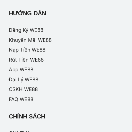
HƯỚNG DẪN
Đăng Ký WE88
Khuyến Mãi WE88
Nạp Tiền WE88
Rút Tiền WE88
App WE88
Đại Lý WE88
CSKH WE88
FAQ WE88
CHÍNH SÁCH