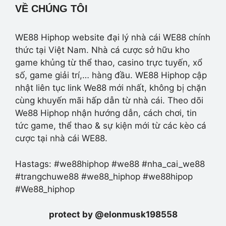
VỀ CHÚNG TÔI
WE88 Hiphop website đại lý nhà cái WE88 chính
thức tại Việt Nam. Nhà cá cược sở hữu kho
game khủng từ thể thao, casino trực tuyến, xổ
số, game giải trí,… hàng đầu. WE88 Hiphop cập
nhật liên tục link We88 mới nhất, không bị chặn
cùng khuyến mãi hấp dẫn từ nhà cái. Theo dõi
We88 Hiphop nhận hướng dẫn, cách chơi, tin
tức game, thể thao & sự kiện mới từ các kèo cá
cược tại nhà cái WE88.
Hastags: #we88hiphop #we88 #nha_cai_we88
#trangchuwe88 #we88_hiphop #we88hipop
#We88_hiphop
protect by @elonmusk198558