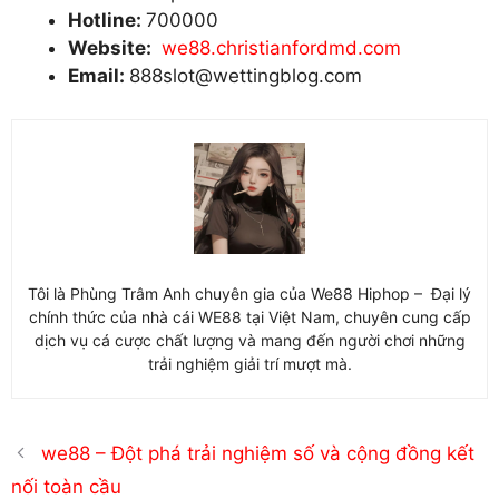
Hotline:
700000
Website:
we88.christianfordmd.com
Email:
888slot@wettingblog.com
Tôi là Phùng Trâm Anh chuyên gia của We88 Hiphop – Đại lý
chính thức của nhà cái WE88 tại Việt Nam, chuyên cung cấp
dịch vụ cá cược chất lượng và mang đến người chơi những
trải nghiệm giải trí mượt mà.
we88 – Đột phá trải nghiệm số và cộng đồng kết
nối toàn cầu